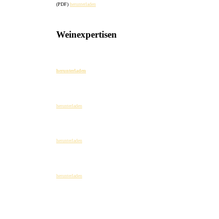
(PDF)
herunterladen
Weinexpertisen
Gesamt 2024
herunterladen
Weinexpertise Grauburgunder 2023
herunterladen
Weinexpertise Spätburgunder 2022
herunterladen
Weinexpertise Rosé Sekt 2021
herunterladen